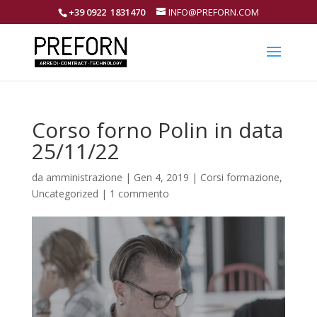
+39 0922 1831470
INFO@PREFORN.COM
Corso forno Polin in data
25/11/22
da
amministrazione
|
Gen 4, 2019
|
Corsi formazione
,
Uncategorized
|
1 commento