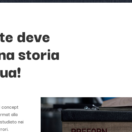
nte deve
na storia
tua!
el concept
ormat alla
 studiato nei
rori.