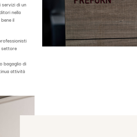
servizi di un
itori nella
bene il
rofessionisti
l settore
io bagaglio di
ua attività